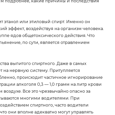
им подробнее, какие причины и последствия
 этанол или этиловый спирт. Именно он
ий эффект, воздействуя на организм человека.
руппе ядов общетоксического действия. Что
пьянение, по сути, является отравлением
ства выпитого спиртного. Даже в самых
т на нервную систему. Притупляется
абленно, происходит частичное игнорирование
рации алкоголя 0,3 — 1,0 грамм на литр крови
м воздухе. Все это чрезвычайно опасно за
итываются многими водителями. При
оздействием спиртного, часто водители
 что они вполне адекватно могут управлять