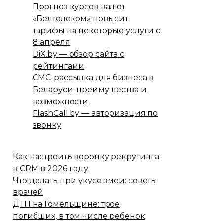
Прогноз курсов валют
«Белтелеком» повысит
тарифы на некоторые услуги с
8 апреля
DiX.by — обзор сайта с
рейтингами
СМС-рассылка для бизнеса в
Беларуси: преимущества и
возможности
FlashCall.by — авторизация по
звонку
Как настроить воронку рекрутинга
в CRM в 2026 году
Что делать при укусе змеи: советы
врачей
ДТП на Гомельщине: трое
погибших, в том числе ребенок