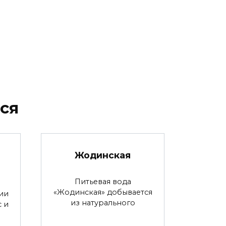
ся
Жодинская
Питьевая вода
«Жодинская» добывается
ии
из натурального
с и