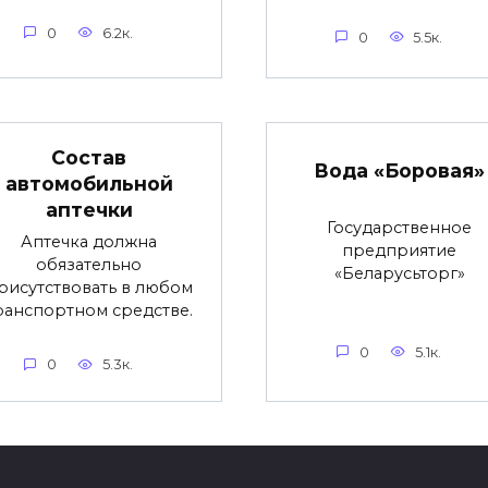
0
6.2к.
0
5.5к.
Состав
Вода «Боровая»
автомобильной
аптечки
Государственное
Аптечка должна
предприятие
обязательно
«Беларусьторг»
рисутствовать в любом
ранспортном средстве.
0
5.1к.
0
5.3к.