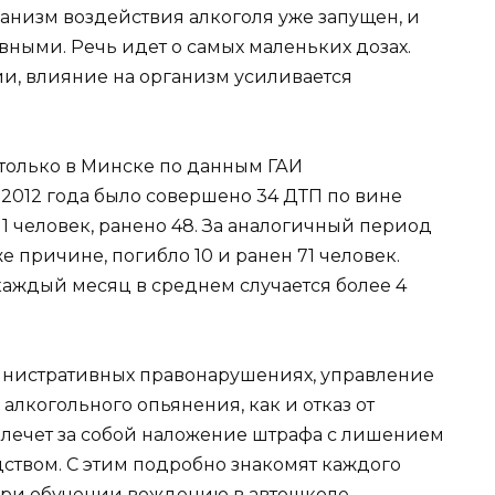
анизм воздействия алкоголя уже запущен, и
вными. Речь идет о самых маленьких дозах.
и, влияние на организм усиливается
, только в Минске по данным ГАИ
 2012 года было совершено 34 ДТП по вине
11 человек, ранено 48. За аналогичный период
же причине, погибло 10 и ранен 71 человек.
 каждый месяц в среднем случается более 4
министративных правонарушениях, управление
алкогольного опьянения, как и отказ от
лечет за собой наложение штрафа с лишением
ством. С этим подробно знакомят каждого
при
обучении вождению в автошколе
.