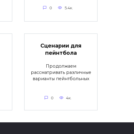
0
5.4к.
Сценарии для
пейнтбола
Продолжаем
рассматривать различные
варианты пейнтбольных
0
4к.