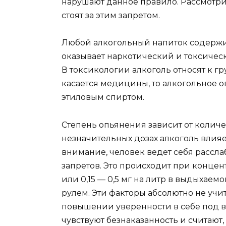
нарушают данное правило. Рассмотр
стоят за этим запретом.
Любой алкогольный напиток содержит
оказывает наркотический и токсическ
В токсикологии алкоголь относят к г
касается медицины, то алкогольное о
этиловым спиртом.
Степень опьянения зависит от количе
незначительных дозах алкоголь влияе
внимание, человек ведет себя рассл
запретов. Это происходит при концент
или 0,15 — 0,5 мг на литр в выдыхаемо
рулем. Эти факторы абсолютно не уч
повышении уверенности в себе под в
чувствуют безнаказанность и считают,