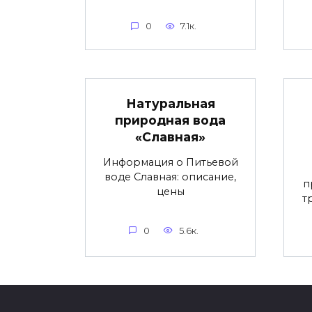
0
7.1к.
Натуральная
природная вода
«Славная»
Информация о Питьевой
воде Славная: описание,
п
цены
т
0
5.6к.