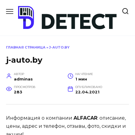
Перейти
к
содержанию
ГЛАВНАЯ СТРАНИЦА
»
J-AUTO.BY
j-auto.by
АВТОР
НА ЧТЕНИЕ
adminas
1 мин
ПРОСМОТРОВ
ОПУБЛИКОВАНО
283
22.04.2021
Информация о компании
ALFACAR
: описание,
цены, адрес и телефон, отзывы, фото, скидки и
акции!