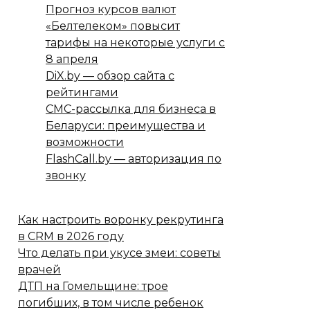
Прогноз курсов валют
«Белтелеком» повысит
тарифы на некоторые услуги с
8 апреля
DiX.by — обзор сайта с
рейтингами
СМС-рассылка для бизнеса в
Беларуси: преимущества и
возможности
FlashCall.by — авторизация по
звонку
Как настроить воронку рекрутинга
в CRM в 2026 году
Что делать при укусе змеи: советы
врачей
ДТП на Гомельщине: трое
погибших, в том числе ребенок