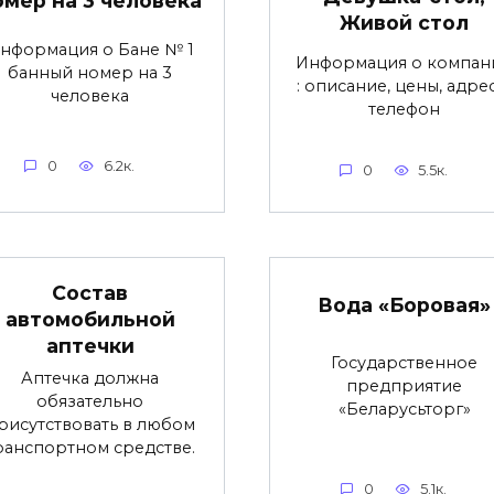
омер на 3 человека
Живой стол
нформация о Бане № 1
Информация о компан
банный номер на 3
: описание, цены, адре
человека
телефон
0
6.2к.
0
5.5к.
Состав
Вода «Боровая»
автомобильной
аптечки
Государственное
Аптечка должна
предприятие
обязательно
«Беларусьторг»
рисутствовать в любом
ранспортном средстве.
0
5.1к.