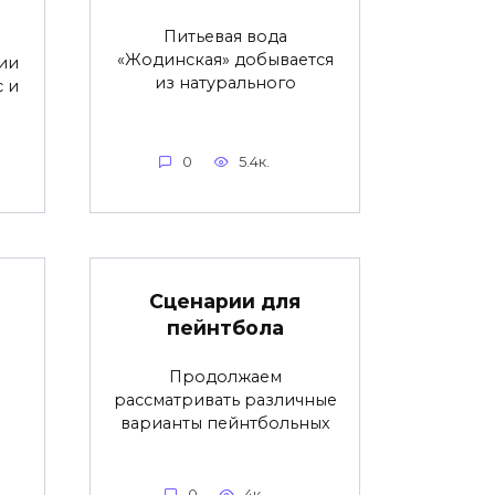
Питьевая вода
«Жодинская» добывается
ии
из натурального
с и
0
5.4к.
Сценарии для
пейнтбола
Продолжаем
рассматривать различные
варианты пейнтбольных
0
4к.