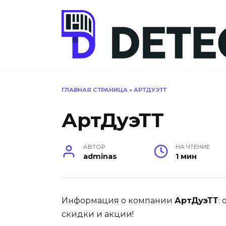
Перейти
к
содержанию
ГЛАВНАЯ СТРАНИЦА
»
АРТДУЭТТ
АртДуэТТ
АВТОР
НА ЧТЕНИЕ
adminas
1 мин
Информация о компании
АртДуэТТ
:
скидки и акции!