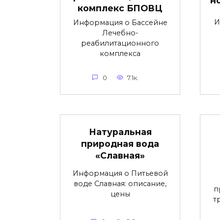
н
комплекс БПОВЦ
И
Информация о Бассейне
Лечебно-
реабилитационного
комплекса
0
7.1к.
Натуральная
природная вода
«Славная»
Информация о Питьевой
воде Славная: описание,
п
цены
т