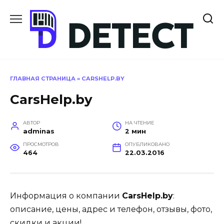
Перейти
к
содержанию
ГЛАВНАЯ СТРАНИЦА
»
CARSHELP.BY
CarsHelp.by
АВТОР
НА ЧТЕНИЕ
adminas
2 мин
ПРОСМОТРОВ
ОПУБЛИКОВАНО
464
22.03.2016
Информация о компании
CarsHelp.by
:
описание, цены, адрес и телефон, отзывы, фото,
скидки и акции!