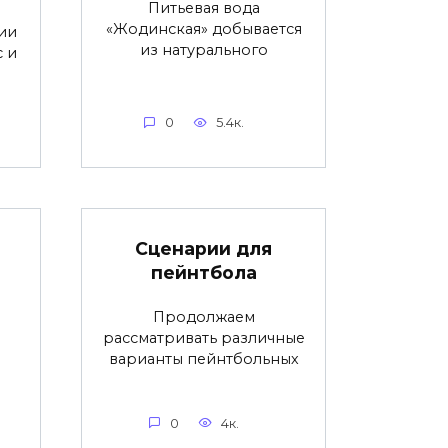
Питьевая вода
«Жодинская» добывается
ии
из натурального
с и
0
5.4к.
Сценарии для
пейнтбола
Продолжаем
рассматривать различные
варианты пейнтбольных
0
4к.