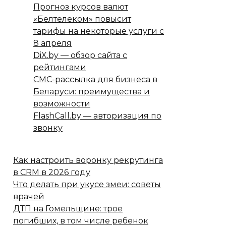
Прогноз курсов валют
«Белтелеком» повысит
тарифы на некоторые услуги с
8 апреля
DiX.by — обзор сайта с
рейтингами
СМС-рассылка для бизнеса в
Беларуси: преимущества и
возможности
FlashCall.by — авторизация по
звонку
Как настроить воронку рекрутинга
в CRM в 2026 году
Что делать при укусе змеи: советы
врачей
ДТП на Гомельщине: трое
погибших, в том числе ребенок