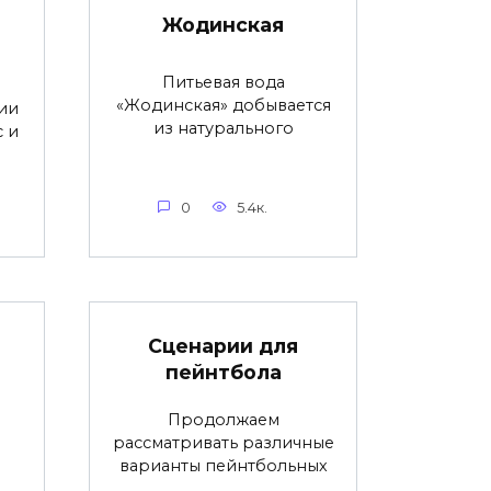
Жодинская
Питьевая вода
«Жодинская» добывается
ии
из натурального
с и
0
5.4к.
Сценарии для
пейнтбола
Продолжаем
рассматривать различные
варианты пейнтбольных