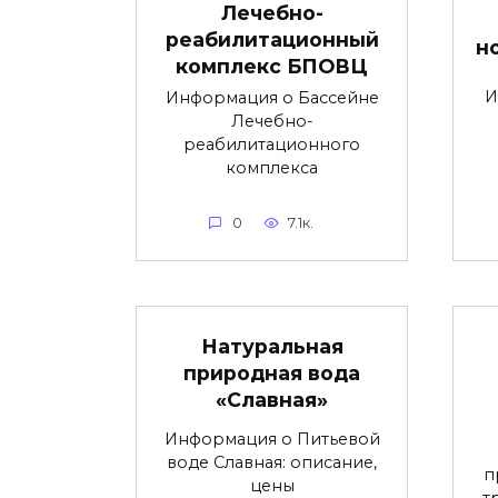
Лечебно-
реабилитационный
н
комплекс БПОВЦ
И
Информация о Бассейне
Лечебно-
реабилитационного
комплекса
0
7.1к.
Натуральная
природная вода
«Славная»
Информация о Питьевой
воде Славная: описание,
п
цены
т