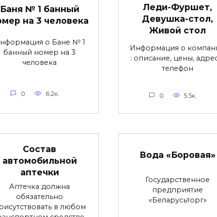
Леди-Фуршет,
Баня № 1 банный
Девушка-стол,
омер на 3 человека
Живой стол
нформация о Бане № 1
Информация о компан
банный номер на 3
: описание, цены, адре
человека
телефон
0
6.2к.
0
5.5к.
Состав
Вода «Боровая»
автомобильной
аптечки
Государственное
Аптечка должна
предприятие
обязательно
«Беларусьторг»
рисутствовать в любом
ранспортном средстве.