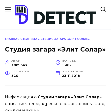
Перейти
к
содержанию
ГЛАВНАЯ СТРАНИЦА
»
СТУДИЯ ЗАГАРА «ЭЛИТ СОЛАР»
Студия загара «Элит Солар»
АВТОР
НА ЧТЕНИЕ
adminas
1 мин
ПРОСМОТРОВ
ОПУБЛИКОВАНО
320
23.11.2018
Информация о
Студии загара «Элит Солар»
:
описание, цены, адрес и телефон, отзывы, фото,
скидки и акции!