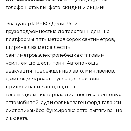
телефон, отзывы, фото, скидки и акции!
Эвакуатор ИВЕКО Дели 35-12
грузоподъемностью до трех тонн, длинна
платформы пять метров,сорок сантиметров,
ширина два метра десять
сантиметров,электролебедка с тяговым
усилием до шести тонн. Автопомощь,
эвакуация поврежденных авто: минивенов,
джипов,микроавтобусов до трех тонн,
прикуривание авто, подвоз
топлива,компьютерная диагностика легковых
автомобилей: ауди,фольксваген,форд галакси,
сиат алихамбра, буксировка авто, вытягивание
с кювета.