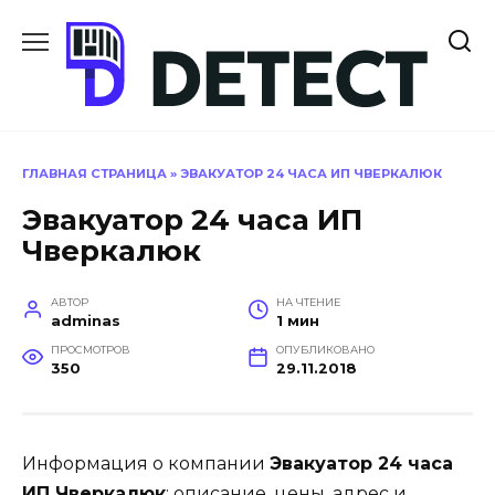
Перейти
к
содержанию
ГЛАВНАЯ СТРАНИЦА
»
ЭВАКУАТОР 24 ЧАСА ИП ЧВЕРКАЛЮК
Эвакуатор 24 часа ИП
Чверкалюк
АВТОР
НА ЧТЕНИЕ
adminas
1 мин
ПРОСМОТРОВ
ОПУБЛИКОВАНО
350
29.11.2018
Информация о компании
Эвакуатор 24 часа
ИП Чверкалюк
: описание, цены, адрес и