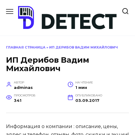
Перейти
к
содержанию
ГЛАВНАЯ СТРАНИЦА
»
ИП ДЕРИБОВ ВАДИМ МИХАЙЛОВИЧ
ИП Дерибов Вадим
Михайлович
АВТОР
НА ЧТЕНИЕ
adminas
1 мин
ПРОСМОТРОВ
ОПУБЛИКОВАНО
341
03.09.2017
Информация о компании : описание, цены,
адрес и телефон, отзывы, фото, скидки и акции!