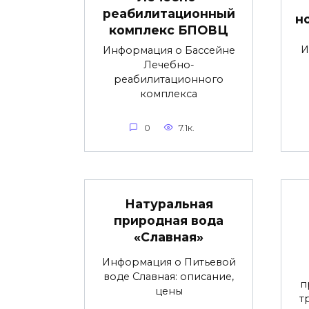
реабилитационный
н
комплекс БПОВЦ
И
Информация о Бассейне
Лечебно-
реабилитационного
комплекса
0
7.1к.
Натуральная
природная вода
«Славная»
Информация о Питьевой
воде Славная: описание,
п
цены
т