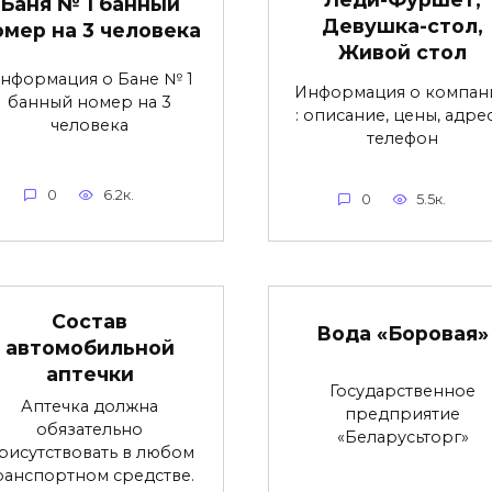
Баня № 1 банный
Девушка-стол,
омер на 3 человека
Живой стол
нформация о Бане № 1
Информация о компан
банный номер на 3
: описание, цены, адре
человека
телефон
0
6.2к.
0
5.5к.
Состав
Вода «Боровая»
автомобильной
аптечки
Государственное
Аптечка должна
предприятие
обязательно
«Беларусьторг»
рисутствовать в любом
ранспортном средстве.