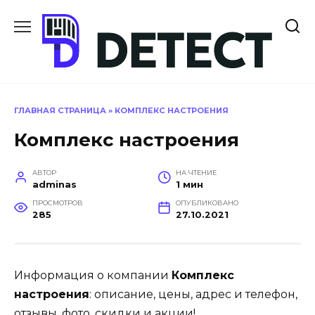
Перейти
к
содержанию
ГЛАВНАЯ СТРАНИЦА
»
КОМПЛЕКС НАСТРОЕНИЯ
Комплекс настроения
АВТОР
НА ЧТЕНИЕ
adminas
1 мин
ПРОСМОТРОВ
ОПУБЛИКОВАНО
285
27.10.2021
Информация о компании
Комплекс
настроения
: описание, цены, адрес и телефон,
отзывы, фото, скидки и акции!