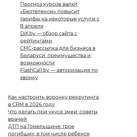
Прогноз курсов валют
«Белтелеком» повысит
тарифы на некоторые услуги с
8 апреля
DiX.by — обзор сайта с
рейтингами
СМС-рассылка для бизнеса в
Беларуси: преимущества и
возможности
FlashCall.by — авторизация по
звонку
Как настроить воронку рекрутинга
в CRM в 2026 году
Что делать при укусе змеи: советы
врачей
ДТП на Гомельщине: трое
погибших, в том числе ребенок