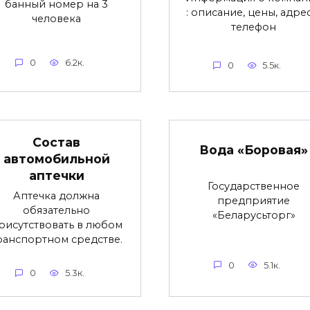
банный номер на 3
: описание, цены, адре
человека
телефон
0
6.2к.
0
5.5к.
Состав
Вода «Боровая»
автомобильной
аптечки
Государственное
Аптечка должна
предприятие
обязательно
«Беларусьторг»
рисутствовать в любом
ранспортном средстве.
0
5.1к.
0
5.3к.