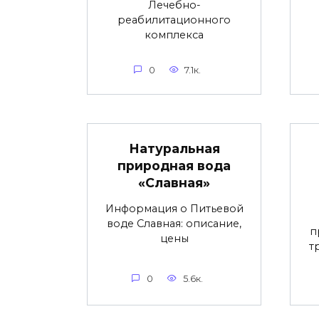
Лечебно-
реабилитационного
комплекса
0
7.1к.
Натуральная
природная вода
«Славная»
Информация о Питьевой
воде Славная: описание,
п
цены
т
0
5.6к.