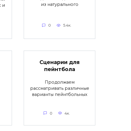
из натурального
с и
0
5.4к.
Сценарии для
пейнтбола
Продолжаем
рассматривать различные
варианты пейнтбольных
0
4к.