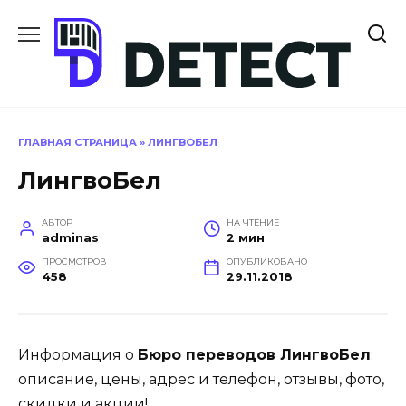
Перейти
к
содержанию
ГЛАВНАЯ СТРАНИЦА
»
ЛИНГВОБЕЛ
ЛингвоБел
АВТОР
НА ЧТЕНИЕ
adminas
2 мин
ПРОСМОТРОВ
ОПУБЛИКОВАНО
458
29.11.2018
Информация о
Бюро переводов ЛингвоБел
:
описание, цены, адрес и телефон, отзывы, фото,
скидки и акции!