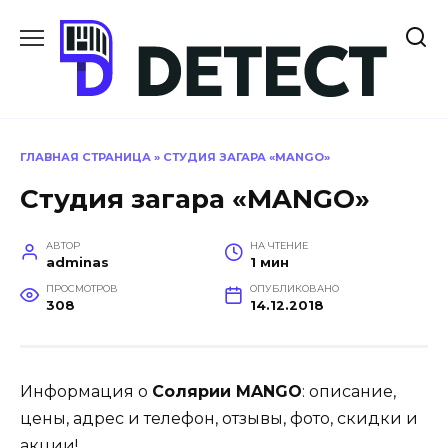
Перейти
к
содержанию
ГЛАВНАЯ СТРАНИЦА
»
СТУДИЯ ЗАГАРА «MANGO»
Студия загара «MANGO»
АВТОР
НА ЧТЕНИЕ
adminas
1 мин
ПРОСМОТРОВ
ОПУБЛИКОВАНО
308
14.12.2018
Информация о
Солярии MANGO
: описание,
цены, адрес и телефон, отзывы, фото, скидки и
акции!