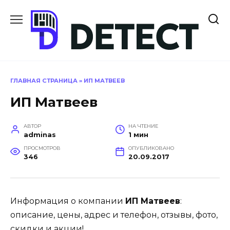
Перейти
к
содержанию
ГЛАВНАЯ СТРАНИЦА
»
ИП МАТВЕЕВ
ИП Матвеев
АВТОР
НА ЧТЕНИЕ
adminas
1 мин
ПРОСМОТРОВ
ОПУБЛИКОВАНО
346
20.09.2017
Информация о компании
ИП Матвеев
:
описание, цены, адрес и телефон, отзывы, фото,
скидки и акции!