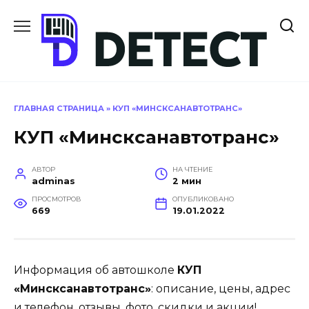
Перейти
к
содержанию
ГЛАВНАЯ СТРАНИЦА
»
КУП «МИНСКСАНАВТОТРАНС»
КУП «Минсксанавтотранс»
АВТОР
НА ЧТЕНИЕ
adminas
2 мин
ПРОСМОТРОВ
ОПУБЛИКОВАНО
669
19.01.2022
Информация об автошколе
КУП
«Минсксанавтотранс»
: описание, цены, адрес
и телефон, отзывы, фото, скидки и акции!