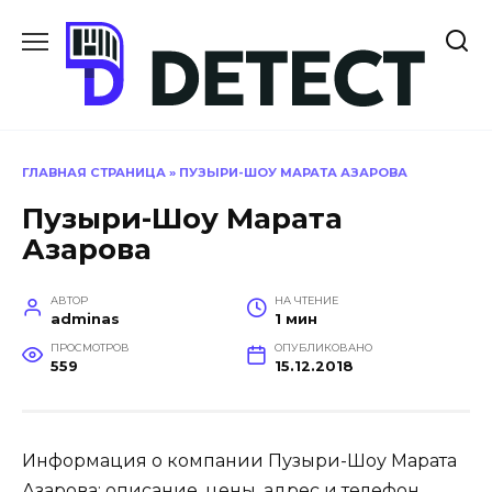
Перейти
к
содержанию
ГЛАВНАЯ СТРАНИЦА
»
ПУЗЫРИ-ШОУ МАРАТА АЗАРОВА
Пузыри-Шоу Марата
Азарова
АВТОР
НА ЧТЕНИЕ
adminas
1 мин
ПРОСМОТРОВ
ОПУБЛИКОВАНО
559
15.12.2018
Информация о компании Пузыри-Шоу Марата
Азарова: описание, цены, адрес и телефон,