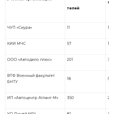
сд
телей
ЧУП «Сиура»
11
1
КИИ МЧС
57
11
ООО «Автодело плюс»
201
35
ВТФ Военный факультет
18
5
БНТУ
ИП «Автоцентр Атлант-М»
350
26
УО Лицей №14
81
31