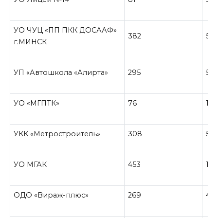
УО ЧУЦ «ПП ПКК ДОСААФ»
382
50
г.МИНСК
УП «Автошкола «Алирта»
295
56
УО «МГПТК»
76
12
УКК «Метростроитель»
308
58
УО МГАК
453
115
ОДО «Вираж-плюс»
269
44