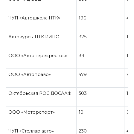
ЧУП «Автошкола НТК»
196
49
Автокурсы ПТК РИПО
375
111
ООО «Автоперекресток»
39
12
ООО «Автоправо»
479
99
Октябрьская РОС ДОСААФ
503
126
ООО «Моторспорт»
10
0
ЧУП «Стеллар авто»
230
46