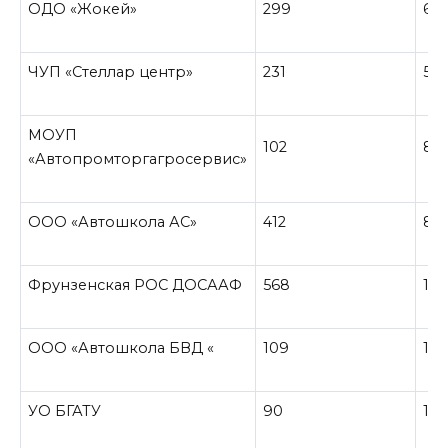
ОДО «Жокей»
299
65
ЧУП «Стеллар центр»
231
57
МОУП
102
8
«Автопромторгагросервис»
ООО «Автошкола АС»
412
84
Фрунзенская РОС ДОСААФ
568
115
ООО «Автошкола БВД «
109
18
УО БГАТУ
90
18