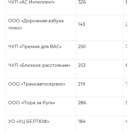
ЧУП «АС Интеллект»
326
86
ООО «Дорожная азбука
143
25
плюс»
ЧУП «Премия для ВАС»
250
75
ЧУП «Близкое расстояние»
253
82
ООО «Трансавтосервис»
219
79
ООО «Пора за Руль»
286
53
УО «УЦ БЕЛТЮФ»
184
41