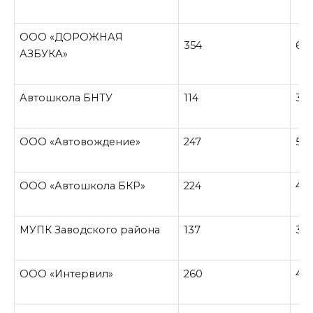
ООО «ДОРОЖНАЯ
354
60
АЗБУКА»
Автошкола БНТУ
114
33
ООО «Автовождение»
247
55
ООО «Автошкола БКР»
224
47
МУПК Заводского района
137
30
ООО «Интервил»
260
48