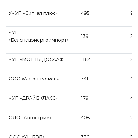
УЧУП «Сигнал плюс»
495
94
ЧУП
139
27
«Белспецэнергоимпорт»
ЧУП «МОТШ» ДОСААФ
1162
28
ООО «Автоштурман»
341
61
ЧУП «ДРАЙВКЛАСС»
179
44
ОДО «Автострим»
408
74
ООО «УЦ БВД»
336
77