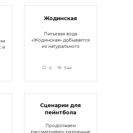
Жодинская
Питьевая вода
«Жодинская» добывается
ии
из натурального
с и
0
5.4к.
Сценарии для
пейнтбола
Продолжаем
рассматривать различные