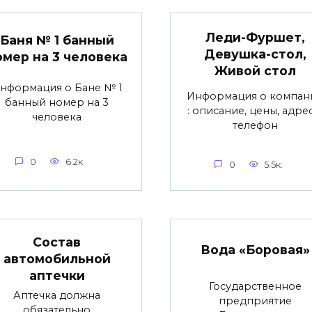
Леди-Фуршет,
Баня № 1 банный
Девушка-стол,
омер на 3 человека
Живой стол
нформация о Бане № 1
Информация о компан
банный номер на 3
: описание, цены, адре
человека
телефон
0
6.2к.
0
5.5к.
Состав
Вода «Боровая»
автомобильной
аптечки
Государственное
Аптечка должна
предприятие
обязательно