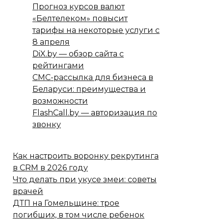
Прогноз курсов валют
«Белтелеком» повысит
тарифы на некоторые услуги с
8 апреля
DiX.by — обзор сайта с
рейтингами
СМС-рассылка для бизнеса в
Беларуси: преимущества и
возможности
FlashCall.by — авторизация по
звонку
Как настроить воронку рекрутинга
в CRM в 2026 году
Что делать при укусе змеи: советы
врачей
ДТП на Гомельщине: трое
погибших, в том числе ребенок