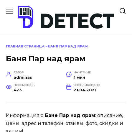
Перейти
к
содержанию
ГЛАВНАЯ СТРАНИЦА
»
БАНЯ ПАР НАД ЯРАМ
Баня Пар над ярам
АВТОР
НА ЧТЕНИЕ
adminas
1 мин
ПРОСМОТРОВ
ОПУБЛИКОВАНО
423
21.04.2021
Информация о
Бане Пар над ярам
: описание,
цены, адрес и телефон, отзывы, фото, скидки и
акции!