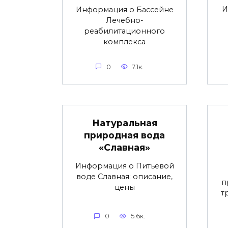
И
Информация о Бассейне
Лечебно-
реабилитационного
комплекса
0
7.1к.
Натуральная
природная вода
«Славная»
Информация о Питьевой
воде Славная: описание,
п
цены
т
0
5.6к.