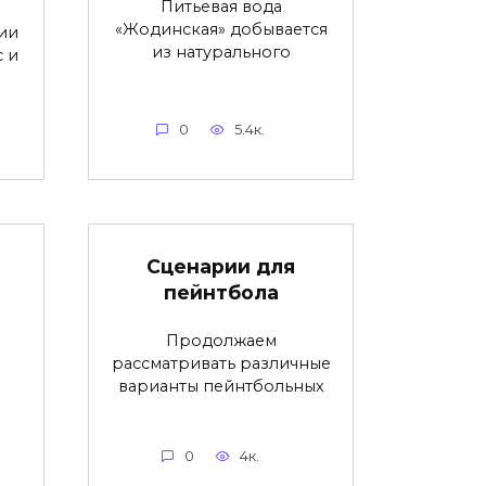
Питьевая вода
«Жодинская» добывается
ии
из натурального
с и
0
5.4к.
Сценарии для
пейнтбола
Продолжаем
рассматривать различные
варианты пейнтбольных
0
4к.