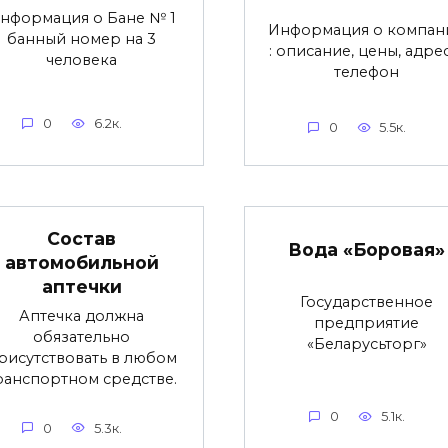
нформация о Бане № 1
Информация о компан
банный номер на 3
: описание, цены, адре
человека
телефон
0
6.2к.
0
5.5к.
Состав
Вода «Боровая»
автомобильной
аптечки
Государственное
Аптечка должна
предприятие
обязательно
«Беларусьторг»
рисутствовать в любом
ранспортном средстве.
0
5.1к.
0
5.3к.