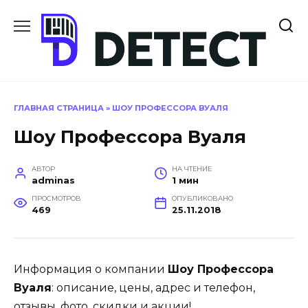
Перейти
к
содержанию
ГЛАВНАЯ СТРАНИЦА
»
ШОУ ПРОФЕССОРА ВУАЛЯ
Шоу Профессора Вуаля
АВТОР
НА ЧТЕНИЕ
adminas
1 мин
ПРОСМОТРОВ
ОПУБЛИКОВАНО
469
25.11.2018
Информация о компании
Шоу Профессора
Вуаля
: описание, цены, адрес и телефон,
отзывы, фото, скидки и акции!