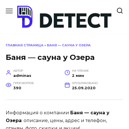
Перейти
к
содержанию
ГЛАВНАЯ СТРАНИЦА
»
БАНЯ — САУНА У ОЗЕРА
Баня — сауна у Озера
АВТОР
НА ЧТЕНИЕ
adminas
2 мин
ПРОСМОТРОВ
ОПУБЛИКОВАНО
390
25.09.2020
Информация о компании
Баня — сауна у
Озера
: описание, цены, адрес и телефон,
отзывы, фото, скидки и акции!