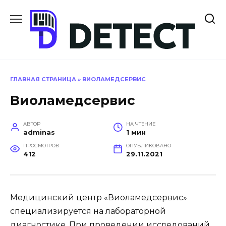
Перейти
к
содержанию
ГЛАВНАЯ СТРАНИЦА
»
ВИОЛАМЕДСЕРВИС
Виоламедсервис
АВТОР
НА ЧТЕНИЕ
adminas
1 мин
ПРОСМОТРОВ
ОПУБЛИКОВАНО
412
29.11.2021
Медицинский центр «Виоламедсервис»
специализируется на лабораторной
диагностике. При проведении исследований