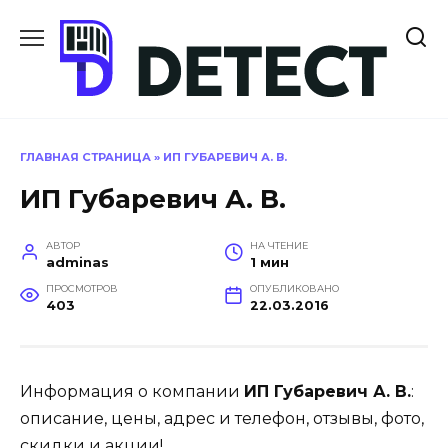
Перейти
к
содержанию
ГЛАВНАЯ СТРАНИЦА
»
ИП ГУБАРЕВИЧ А. В.
ИП Губаревич А. В.
АВТОР
НА ЧТЕНИЕ
adminas
1 мин
ПРОСМОТРОВ
ОПУБЛИКОВАНО
403
22.03.2016
Информация о компании
ИП Губаревич А. В.
:
описание, цены, адрес и телефон, отзывы, фото,
скидки и акции!