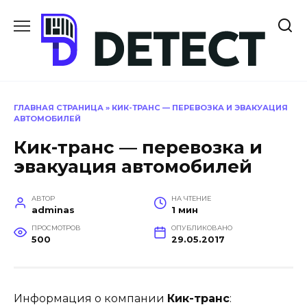
Перейти
к
содержанию
ГЛАВНАЯ СТРАНИЦА
»
КИК-ТРАНС — ПЕРЕВОЗКА И ЭВАКУАЦИЯ
АВТОМОБИЛЕЙ
Кик-транс — перевозка и
эвакуация автомобилей
АВТОР
НА ЧТЕНИЕ
adminas
1 мин
ПРОСМОТРОВ
ОПУБЛИКОВАНО
500
29.05.2017
Информация о компании
Кик-транс
: