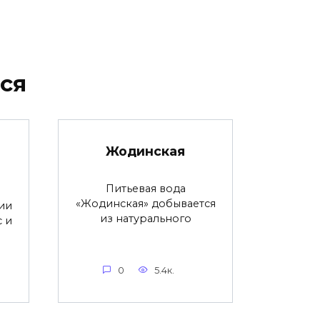
ся
Жодинская
Питьевая вода
«Жодинская» добывается
ии
из натурального
с и
0
5.4к.