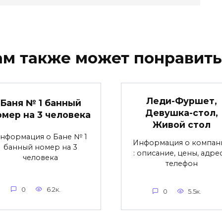
ам также может понравить
Леди-Фуршет,
Баня № 1 банный
Девушка-стол,
омер на 3 человека
Живой стол
нформация о Бане № 1
Информация о компан
банный номер на 3
: описание, цены, адре
человека
телефон
0
6.2к.
0
5.5к.