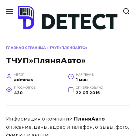
Перейти
к
содержанию
ГЛАВНАЯ СТРАНИЦА
»
ТЧУП»ПЛЯНЯАВТО»
ТЧУП»ПляняАвто»
АВТОР
НА ЧТЕНИЕ
adminas
1 мин
ПРОСМОТРОВ
ОПУБЛИКОВАНО
420
22.03.2016
Информация о компании
ПляняАвто
:
описание, цены, адрес и телефон, отзывы, фото,
скидки и акции!