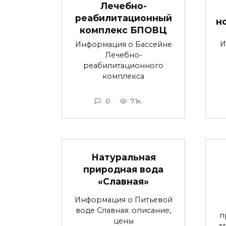
Лечебно-
реабилитационный
н
комплекс БПОВЦ
И
Информация о Бассейне
Лечебно-
реабилитационного
комплекса
0
7.1к.
Натуральная
природная вода
«Славная»
Информация о Питьевой
воде Славная: описание,
п
цены