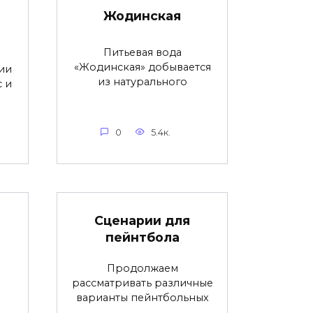
Жодинская
Питьевая вода
«Жодинская» добывается
ии
из натурального
с и
0
5.4к.
Сценарии для
пейнтбола
Продолжаем
рассматривать различные
варианты пейнтбольных