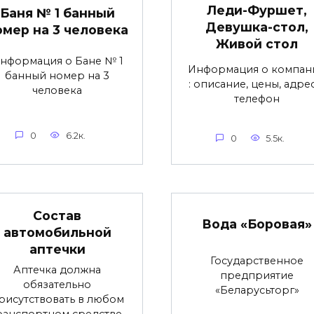
Леди-Фуршет,
Баня № 1 банный
Девушка-стол,
омер на 3 человека
Живой стол
нформация о Бане № 1
Информация о компан
банный номер на 3
: описание, цены, адре
человека
телефон
0
6.2к.
0
5.5к.
Состав
Вода «Боровая»
автомобильной
аптечки
Государственное
Аптечка должна
предприятие
обязательно
«Беларусьторг»
рисутствовать в любом